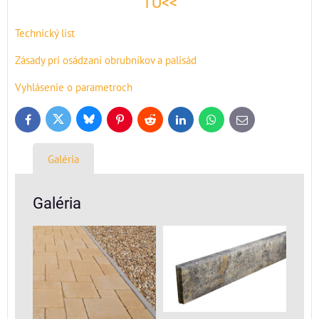
TU<<
Technický list
Zásady pri osádzaní obrubníkov a palisád
Vyhlásenie o parametroch
Bluesky
Twitter
Facebook
Pinterest
Reddit
LinkedIn
WhatsApp
E-
mail
Galéria
Galéria