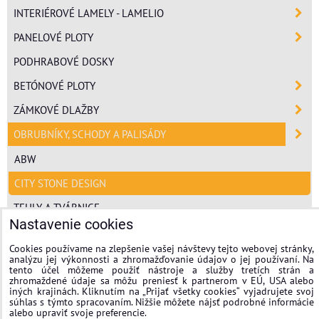
INTERIÉROVÉ LAMELY - LAMELIO
PANELOVÉ PLOTY
PODHRABOVÉ DOSKY
BETÓNOVÉ PLOTY
ZÁMKOVÉ DLAŽBY
OBRUBNÍKY, SCHODY A PALISÁDY
ABW
CITY STONE DESIGN
TEHLY A TVÁRNICE
Nastavenie cookies
POLYSTYRÉN
Cookies používame na zlepšenie vašej návštevy tejto webovej stránky,
MINERÁLNA VLNA
analýzu jej výkonnosti a zhromažďovanie údajov o jej používaní. Na
tento účel môžeme použiť nástroje a služby tretích strán a
FASÁDNE OMIETKY
zhromaždené údaje sa môžu preniesť k partnerom v EÚ, USA alebo
iných krajinách. Kliknutím na „Prijať všetky cookies“ vyjadrujete svoj
súhlas s týmto spracovaním. Nižšie môžete nájsť podrobné informácie
stavplotstavebniny
alebo upraviť svoje preferencie.