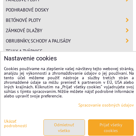
PODHRABOVÉ DOSKY
BETÓNOVÉ PLOTY
ZÁMKOVÉ DLAŽBY
OBRUBNÍKY, SCHODY A PALISÁDY
TEHLY A TVÁRNICE
Nastavenie cookies
POLYSTYRÉN
Cookies používame na zlepšenie vašej návštevy tejto webovej stránky,
MINERÁLNA VLNA
analýzu jej výkonnosti a zhromažďovanie údajov o jej používaní. Na
tento účel môžeme použiť nástroje a služby tretích strán a
FASÁDNE OMIETKY
zhromaždené údaje sa môžu preniesť k partnerom v EÚ, USA alebo
iných krajinách. Kliknutím na „Prijať všetky cookies“ vyjadrujete svoj
súhlas s týmto spracovaním. Nižšie môžete nájsť podrobné informácie
stavplotstavebniny
alebo upraviť svoje preferencie.
Spracovanie osobných údajov
Nastavenie cookies
Spracovanie osobných údajov
Ukázať
Odmietnuť
Prijať všetky
podrobnosti
všetko
cookies
Vytvorené pomocou:
BiznisWeb.sk