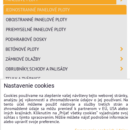
JEDNOSTRANNÉ PANELOVÉ PLOTY
OBOJSTRANNÉ PANELOVÉ PLOTY
PRIEMYSELNÉ PANELOVÉ PLOTY
PODHRABOVÉ DOSKY
BETÓNOVÉ PLOTY
ZÁMKOVÉ DLAŽBY
OBRUBNÍKY, SCHODY A PALISÁDY
TEHLY A TVÁRNICE
Nastavenie cookies
POLYSTYRÉN
Cookies používame na zlepšenie vašej návštevy tejto webovej stránky,
MINERÁLNA VLNA
analýzu jej výkonnosti a zhromažďovanie údajov o jej používaní. Na
tento účel môžeme použiť nástroje a služby tretích strán a
FASÁDNE OMIETKY
zhromaždené údaje sa môžu preniesť k partnerom v EÚ, USA alebo
iných krajinách. Kliknutím na „Prijať všetky cookies“ vyjadrujete svoj
súhlas s týmto spracovaním. Nižšie môžete nájsť podrobné informácie
stavplotstavebniny
alebo upraviť svoje preferencie.