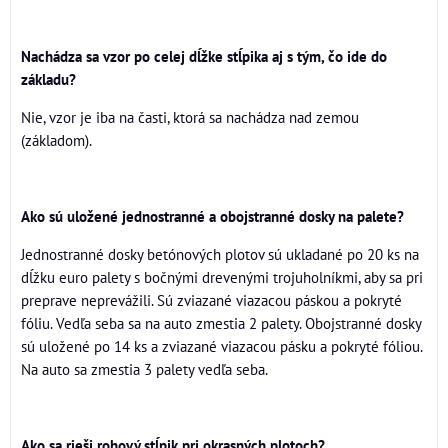
Nachádza sa vzor po celej dĺžke stĺpika aj s tým, čo ide do
základu?
Nie, vzor je iba na časti, ktorá sa nachádza nad zemou
(základom).
Ako sú uložené jednostranné a obojstranné dosky na palete?
Jednostranné dosky betónových plotov sú ukladané po 20 ks na
dĺžku euro palety s bočnými drevenými trojuholníkmi, aby sa pri
preprave neprevážili. Sú zviazané viazacou páskou a pokryté
fóliu. Vedľa seba sa na auto zmestia 2 palety. Obojstranné dosky
sú uložené po 14 ks a zviazané viazacou pásku a pokryté fóliou.
Na auto sa zmestia 3 palety vedľa seba.
Ako sa rieši rohový stĺpik pri okrasných plotoch?