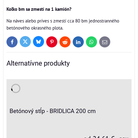
Koľko bm sa zmestí na 1 kamión?
Na náves alebo príves s zmestí cca 80 bm jednostranného
betónového okrasného plota.
Bluesky
Twitter
Facebook
Pinterest
Reddit
LinkedIn
WhatsApp
E-
mail
Alternatívne produkty
Betónový stĺp - BRIDLICA 200 cm