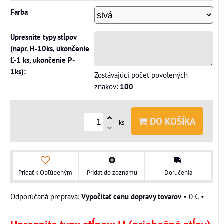
Farba
Upresnite typy stĺpov
(napr. H-10ks, ukončenie
Ľ-1 ks, ukončenie P-
1ks):
Zostávajúci počet povolených
znakov:
100
DO KOŠÍKA
ks
Pridať k Obľúbeným
Pridať do zoznamu
Doručenia
Vypočítať cenu dopravy tovarov
•
0 €
•