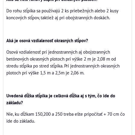
Do rohu stĺpika sa používajú 2 ks priebežných alebo 2 kusy
koncových stĺpov, taktiež aj pri obojstranných doskách.
Aká je osová vzdialenosť okrasných stĺpov?
Osová vzdialenosť pri jednostranných aj obojstranných
betónových okrasných plotoch pri výške 2 m je 2,08 m od
stredu stĺpika po stred stĺpika. Pri jednostranných okrasných
plotoch pri výške 1,5 m a 2,5m je 2,06 m.
Uvedená dĺžka stĺpika je celková dĺžka aj s tým, čo ide do
základu?
Nie, ku dĺžkam 150,200 a 250 treba ešte pripočítať + 70 cm čo
ide do základu.