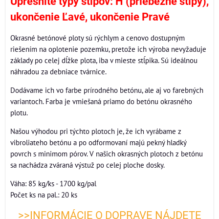
Upresnite typy stĺpov:
H (priebežné stĺpy),
ukončenie Ľavé, ukončenie Pravé
Okrasné betónové ploty sú rýchlym a cenovo dostupným
riešením na oplotenie pozemku, pretože ich výroba nevyžaduje
základy po celej dĺžke plota, iba v mieste stĺpika. Sú ideálnou
náhradou za debniace tvárnice.
Dodávame ich vo farbe prírodného betónu, ale aj vo farebných
variantoch. Farba je vmiešaná priamo do betónu okrasného
plotu.
Našou výhodou pri týchto plotoch je, že ich vyrábame z
vibroliateho betónu a po odformovaní majú pekný hladký
povrch s minimom pórov. V našich okrasných plotoch z betónu
sa nachádza zváraná výstuž po celej ploche dosky.
Váha: 85 kg/ks - 1700 kg/pal
Počet ks na pal.: 20 ks
>>INFORMÁCIE O DOPRAVE NÁJDETE