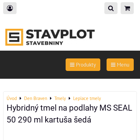
Produkty
Menu
Úvod
Den Braven
Tmely
Lepiace tmely
Hybridný tmel na podlahy MS SEAL
50 290 ml kartuša šedá