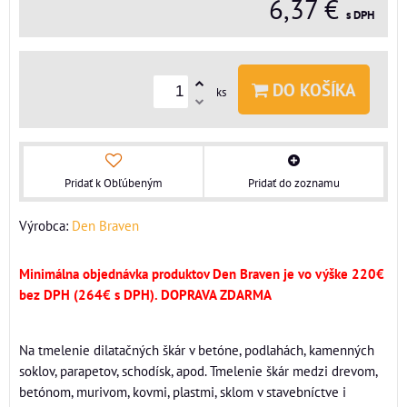
6,37 €
s DPH
DO KOŠÍKA
ks
Pridať k Obľúbeným
Pridať do zoznamu
Výrobca:
Den Braven
Minimálna objednávka produktov Den Braven je vo výške 220€
bez DPH (264€ s DPH). DOPRAVA ZDARMA
Na tmelenie dilatačných škár v betóne, podlahách, kamenných
soklov, parapetov, schodísk, apod. Tmelenie škár medzi drevom,
betónom, murivom, kovmi, plastmi, sklom v stavebníctve i