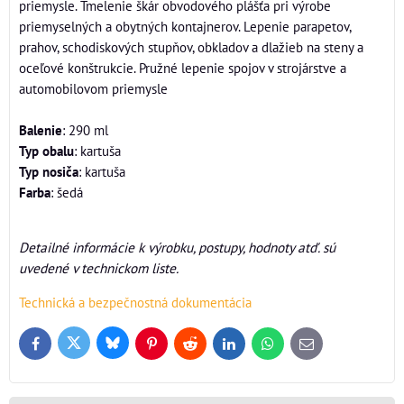
priemysle. Tmelenie škár obvodového plášťa pri výrobe
priemyselných a obytných kontajnerov. Lepenie parapetov,
prahov, schodiskových stupňov, obkladov a dlažieb na steny a
oceľové konštrukcie. Pružné lepenie spojov v strojárstve a
automobilovom priemysle
Balenie
: 290 ml
Typ obalu
: kartuša
Typ nosiča
: kartuša
Farba
: šedá
Detailné informácie k výrobku, postupy, hodnoty atď. sú
uvedené v technickom liste.
Technická a bezpečnostná dokumentácia
Bluesky
Twitter
Facebook
Pinterest
Reddit
LinkedIn
WhatsApp
E-
mail