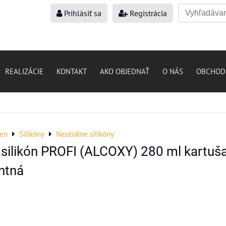
Prihlásiť sa
Registrácia
REALIZÁCIE
KONTAKT
AKO OBJEDNAŤ
O NÁS
OBCHOD
ven
Silikóny
Neutrálne silikóny
 silikón PROFI (ALCOXY) 280 ml kartuš
ntná