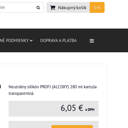
Nákupný košík
0 €
NÉ PODMIENKY
DOPRAVA A PLATBA
a
Neutrálny silikón PROFI (ALCOXY) 280 ml kartuša
transparentná
6,05 €
s DPH