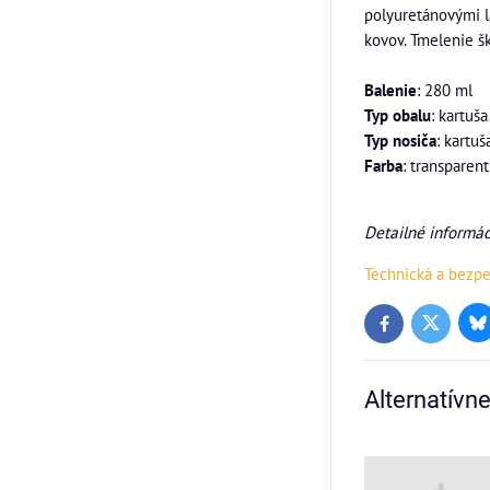
polyuretánovými l
kovov. Tmelenie šk
Balenie
: 280 ml
Typ obalu
: kartuša
Typ nosiča
: kartuš
Farba
: transparen
Detailné informác
Technická a bezp
Bl
Twitter
Facebook
Alternatívn