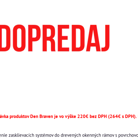
návka produktov Den Braven je vo výške 220€ bez DPH (264€ s DPH
enie zasklievacích systémov do drevených okenných rámov s povrchov