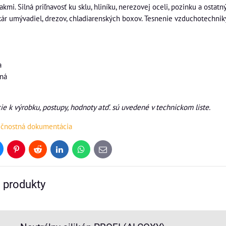
akmi. Silná priľnavosť ku sklu, hliníku, nerezovej oceli, pozinku a os
ár umývadiel, drezov, chladiarenských boxov. Tesnenie vzduchotechniky,
a
tná
ie k výrobku, postupy, hodnoty atď. sú uvedené v technickom liste.
ečnostná dokumentácia
uesky
Pinterest
Reddit
LinkedIn
WhatsApp
E-
mail
e produkty