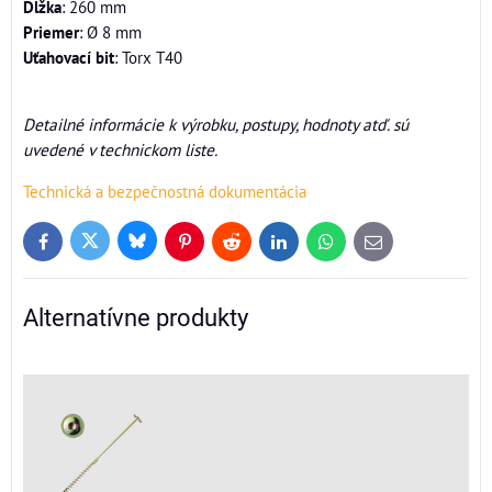
Dĺžka
: 260 mm
Priemer
: Ø 8 mm
Uťahovací bit
: Torx T40
Detailné informácie k výrobku, postupy, hodnoty atď. sú
uvedené v technickom liste.
Technická a bezpečnostná dokumentácia
Bluesky
Twitter
Facebook
Pinterest
Reddit
LinkedIn
WhatsApp
E-
mail
Alternatívne produkty