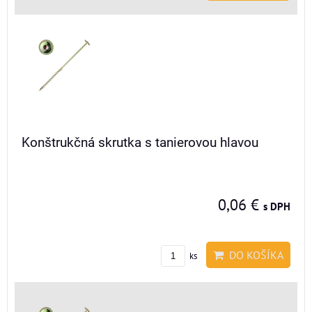
Konštrukčná skrutka s tanierovou hlavou
0,06 €
s DPH
DO KOŠÍKA
ks