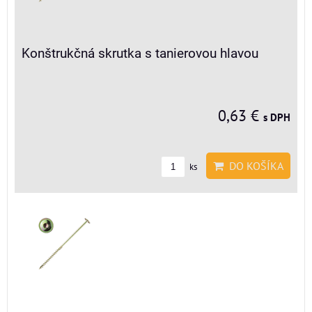
Konštrukčná skrutka s tanierovou hlavou
0,63 €
s DPH
DO KOŠÍKA
ks