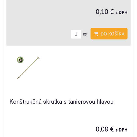
0,10 €
s DPH
DO KOŠÍKA
ks
Konštrukčná skrutka s tanierovou hlavou
0,08 €
s DPH