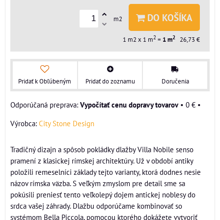
DO KOŠÍKA
m2
2
2
1
m2 x 1 m
=
1
m
26,73 €
Pridať k Obľúbeným
Pridať do zoznamu
Doručenia
Vypočítať cenu dopravy tovarov
•
0 €
•
Výrobca:
City Stone Design
Tradičný dizajn a spôsob pokládky dlažby Villa Nobile senso
pramení z klasickej rímskej architektúry. Už v období antiky
položili remeselníci základy tejto varianty, ktorá dodnes nesie
názov rímska väzba. S veľkým zmyslom pre detail sme sa
pokúsili preniesť tento veľkolepý dojem antickej noblesy do
srdca vašej záhrady. Dlažbu odporúčame kombinovať so
systémom Bella Piccola, pomocou ktorého dokážete vytvoriť