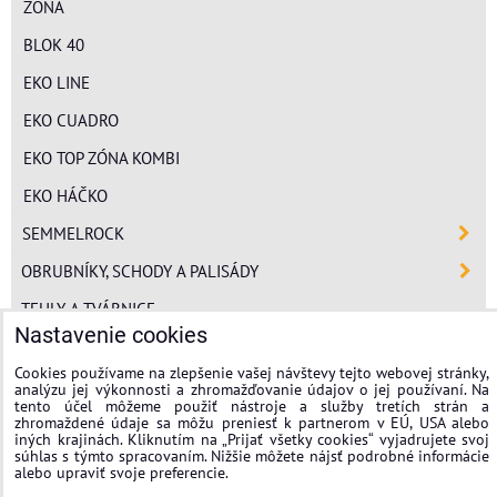
ZÓNA
BLOK 40
EKO LINE
EKO CUADRO
EKO TOP ZÓNA KOMBI
EKO HÁČKO
SEMMELROCK
OBRUBNÍKY, SCHODY A PALISÁDY
TEHLY A TVÁRNICE
Nastavenie cookies
POLYSTYRÉN
Cookies používame na zlepšenie vašej návštevy tejto webovej stránky,
MINERÁLNA VLNA
analýzu jej výkonnosti a zhromažďovanie údajov o jej používaní. Na
tento účel môžeme použiť nástroje a služby tretích strán a
FASÁDNE OMIETKY
zhromaždené údaje sa môžu preniesť k partnerom v EÚ, USA alebo
iných krajinách. Kliknutím na „Prijať všetky cookies“ vyjadrujete svoj
súhlas s týmto spracovaním. Nižšie môžete nájsť podrobné informácie
stavplotstavebniny
alebo upraviť svoje preferencie.