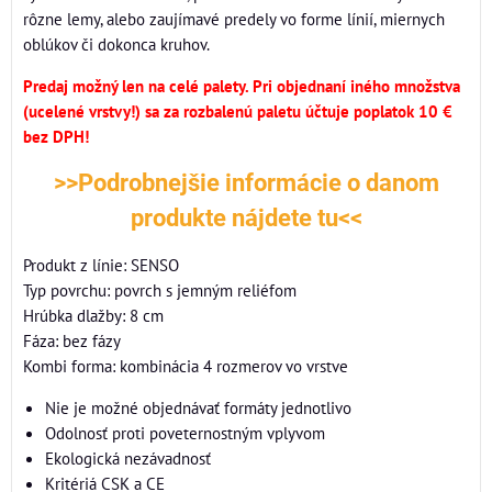
rôzne lemy, alebo zaujímavé predely vo forme línií, miernych
oblúkov či dokonca kruhov.
Predaj možný len na celé palety. Pri objednaní iného množstva
(ucelené vrstvy!) sa za rozbalenú paletu účtuje poplatok 10 €
bez DPH!
>>Podrobnejšie informácie o danom
produkte nájdete tu<<
Produkt z línie: SENSO
Typ povrchu: povrch s jemným reliéfom
Hrúbka dlažby: 8 cm
Fáza: bez fázy
Kombi forma: kombinácia 4 rozmerov vo vrstve
Nie je možné objednávať formáty jednotlivo
Odolnosť proti poveternostným vplyvom
Ekologická nezávadnosť
Kritériá CSK a CE