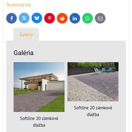
Technický list
Bluesky
Twitter
Facebook
Pinterest
Reddit
LinkedIn
WhatsApp
E-
mail
Galéria
Galéria
Softline 20 zámková
dlažba
Softline 20 zámková
dlažba