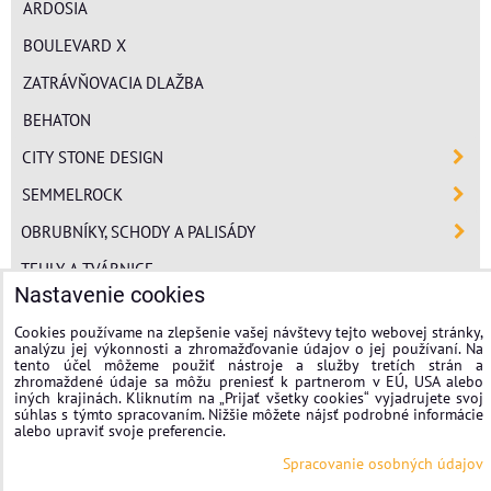
ARDOSIA
BOULEVARD X
ZATRÁVŇOVACIA DLAŽBA
BEHATON
CITY STONE DESIGN
SEMMELROCK
OBRUBNÍKY, SCHODY A PALISÁDY
TEHLY A TVÁRNICE
Nastavenie cookies
POLYSTYRÉN
Cookies používame na zlepšenie vašej návštevy tejto webovej stránky,
MINERÁLNA VLNA
analýzu jej výkonnosti a zhromažďovanie údajov o jej používaní. Na
tento účel môžeme použiť nástroje a služby tretích strán a
FASÁDNE OMIETKY
zhromaždené údaje sa môžu preniesť k partnerom v EÚ, USA alebo
iných krajinách. Kliknutím na „Prijať všetky cookies“ vyjadrujete svoj
súhlas s týmto spracovaním. Nižšie môžete nájsť podrobné informácie
stavplotstavebniny
alebo upraviť svoje preferencie.
Spracovanie osobných údajov