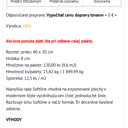
Pridať k Obľúbeným
Pridať do zoznamu
Doručenia
Vypočítať cenu dopravy tovarov
•
0 €
•
Výrobca:
ABW
Akciová ponuka platí iba pri odbere celej palety.
Rozmer prvku: 40 x 20 cm
Hrúbka: 8 cm
Množstvo na palete: 120,00 ks (9,6 m2)
Hmotnosť ks/palety: 15,42 kg / 1 849,99 kg
Spotreba: 12,5 ks / m2
Najvyššia rada Softline vhodná na exponované plochy v
modernom štýle vyzdvihujúcom čisté, jednoduché línie.
Rozširuje líniu Softline o väčší formát. Tri decentné farebné
odtiene.
VÝHODY