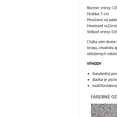
Rozmer vrstvy: 12
Hrúbka: 5 cm
Množstvo na palet
Hmotnosť m2/vrstv
Veľkosť vrstvy: 0,
Chýba vám doma m
terasu, chodníky a
obľúbených odtieň
VÝHODY
štandardný pov
dlažba je poc
multiformátový