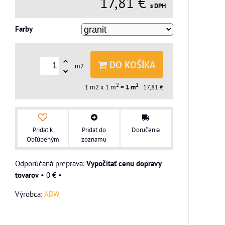
17,81 €
s DPH
Farby
DO KOŠÍKA
m2
2
2
1
m2 x 1 m
=
1
m
17,81 €
Pridať k
Pridať do
Doručenia
Obľúbeným
zoznamu
Vypočítať cenu dopravy
tovarov
•
0 €
•
Výrobca:
ABW