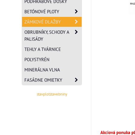
PODHRABOVÉ DOSKY
BETÓNOVÉ PLOTY
ZÁMKOVÉ DLAŽBY
OBRUBNÍKY, SCHODY A
PALISÁDY
TEHLY A TVÁRNICE
POLYSTYRÉN
MINERÁLNA VLNA
FASÁDNE OMIETKY
stavplotstavebniny
Akciová ponuka pla