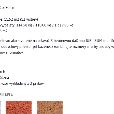
0 x 80 cm
e: 11,52 m2 (12 vrstiev)
y/palety: 114,58 kg / 110,00 kg / 1 319,96 kg
96 m2
iesto ako stvorené na oslavu? S betónovou dalžbou JUBILEUM multifor
j oddychový priestor pri bazéne. Skombinujte rozmery a farby tak, aby v
ov a formátov.
rch
hôdzna
 vzor vyskladaný z 2 prvkov