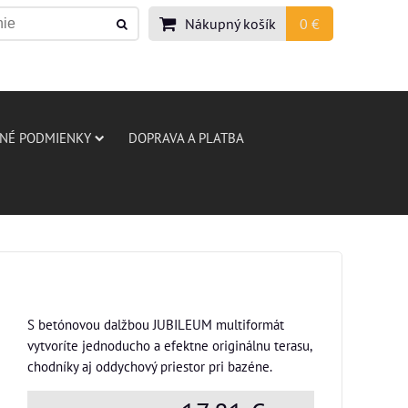
Nákupný košík
0 €
NÉ PODMIENKY
DOPRAVA A PLATBA
S betónovou dalžbou JUBILEUM multiformát
vytvoríte jednoducho a efektne originálnu terasu,
chodníky aj oddychový priestor pri bazéne.