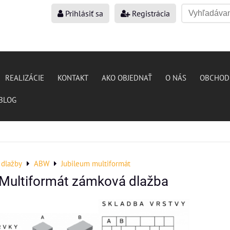
Prihlásiť sa
Registrácia
REALIZÁCIE
KONTAKT
AKO OBJEDNAŤ
O NÁS
OBCHOD
BLOG
dlažby
ABW
Jubileum multiformát
Multiformát zámková dlažba