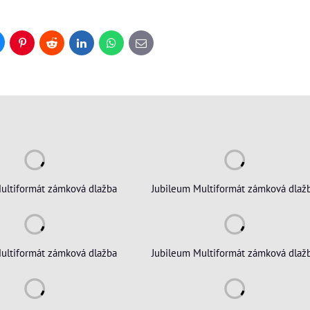
uesky
Pinterest
Reddit
LinkedIn
WhatsApp
E-
mail
ultiformát zámková dlažba
Jubileum Multiformát zámková dlaž
ultiformát zámková dlažba
Jubileum Multiformát zámková dlaž