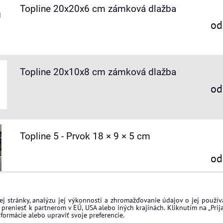
Topline 20x20x6 cm zámková dlažba
od
Topline 20x10x8 cm zámková dlažba
od
Topline 5 - Prvok 18 × 9 × 5 cm
od
j stránky, analýzu jej výkonnosti a zhromažďovanie údajov o jej použí
preniesť k partnerom v EÚ, USA alebo iných krajinách. Kliknutím na „Prija
formácie alebo upraviť svoje preferencie.