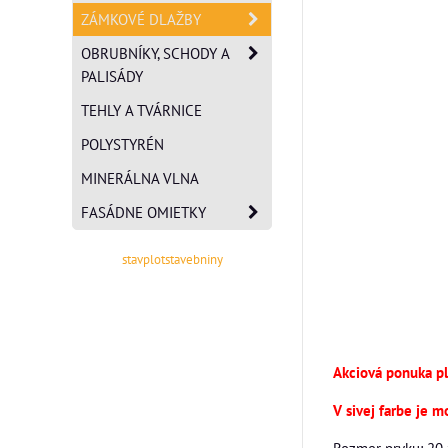
ZÁMKOVÉ DLAŽBY
OBRUBNÍKY, SCHODY A
PALISÁDY
TEHLY A TVÁRNICE
POLYSTYRÉN
MINERÁLNA VLNA
FASÁDNE OMIETKY
stavplotstavebniny
Akciová ponuka pla
V sivej farbe je m