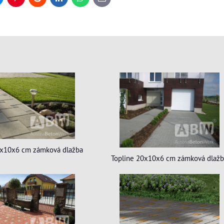
Pinterest
Reddit
LinkedIn
WhatsApp
E-
mail
0x10x6 cm zámková dlažba
Topline 20x10x6 cm zámková dlaž