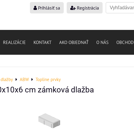
Prihlásiť sa
Registrácia
REALIZÁCIE
KONTAKT
AKO OBJEDNAŤ
O NÁS
OBCHOD
dlažby
ABW
Topline prvky
20x10x6 cm zámková dlažba