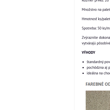
Rozmer prvku: 20 
Množstvo na palet
Hmotnosť ks/palet
Spotreba: 50 ks/
Zvýraznite dokona
vytvárajú pôsobivé
VÝHODY
štandardný pov
pochôdzna aj p
ideálna na cho