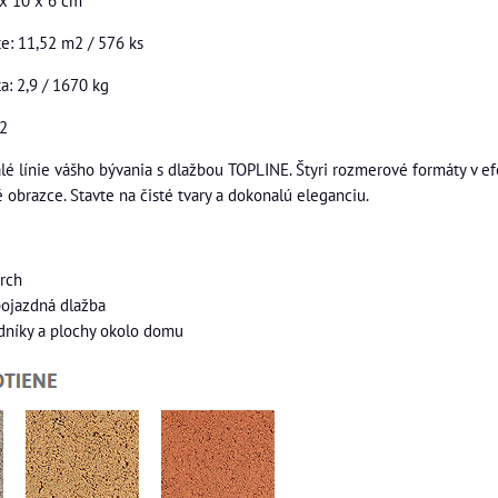
x 10 x 6 cm
e: 11,52 m2 / 576 ks
a: 2,9 / 1670 kg
m2
lé línie vášho bývania s dlažbou TOPLINE. Štyri rozmerové formáty v e
 obrazce. Stavte na čisté tvary a dokonalú eleganciu.
rch
ojazdná dlažba
dníky a plochy okolo domu