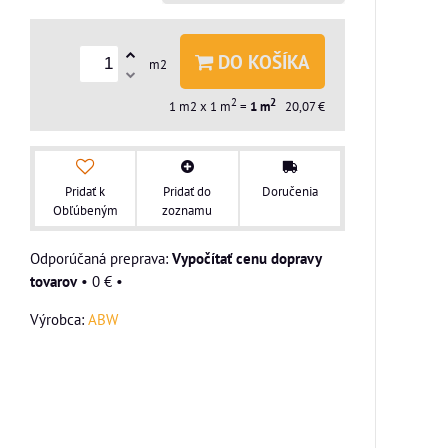
DO KOŠÍKA
m2
2
2
1
m2 x 1 m
=
1
m
20,07 €
Pridať k
Pridať do
Doručenia
Obľúbeným
zoznamu
Vypočítať cenu dopravy
tovarov
•
0 €
•
Výrobca:
ABW