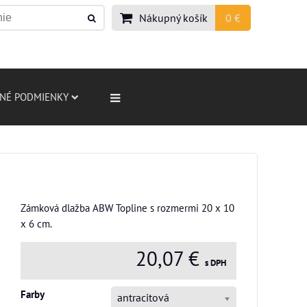
Nákupný košík
0 €
NÉ PODMIENKY
Zámková dlažba ABW Topline s rozmermi 20 x 10
x 6 cm.
20,07 €
s DPH
Farby
antracitová