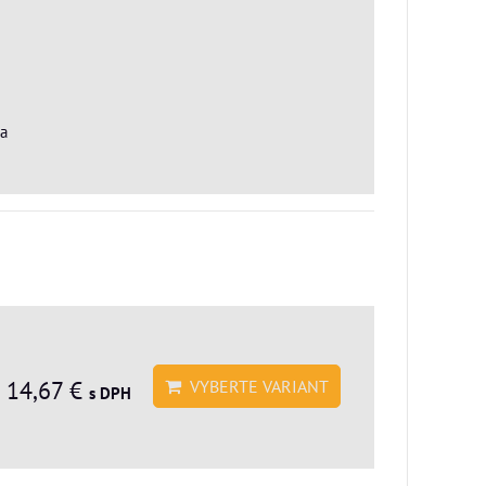
ba
 14,67 €
VYBERTE VARIANT
s DPH