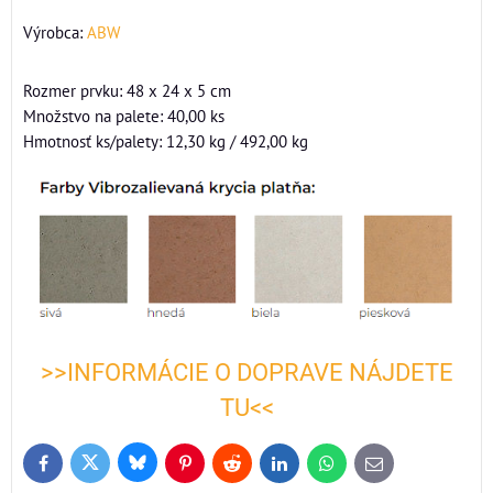
Výrobca:
ABW
Rozmer prvku: 48 x 24 x 5 cm
Množstvo na palete: 40,00 ks
Hmotnosť ks/palety: 12,30 kg / 492,00 kg
>>INFORMÁCIE O DOPRAVE NÁJDETE
TU<<
Bluesky
Twitter
Facebook
Pinterest
Reddit
LinkedIn
WhatsApp
E-
mail