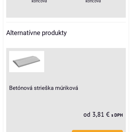
koncová
koncová
Alternatívne produkty
Betónová strieška múriková
od 3,81 €
s DPH