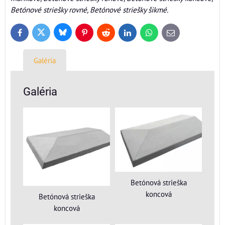
Betónové striešky rovné, Betónové striešky šikmé.
Bluesky
Twitter
Facebook
Pinterest
Reddit
LinkedIn
WhatsApp
E-
mail
Galéria
Galéria
Betónová strieška
koncová
Betónová strieška
koncová