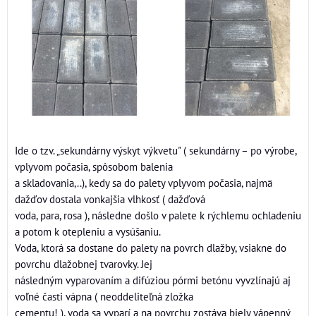
Ide o tzv. „sekundárny výskyt výkvetu" ( sekundárny – po výrobe,
vplyvom počasia, spôsobom balenia
a skladovania,..), kedy sa do palety vplyvom počasia, najmä
dažďov dostala vonkajšia vlhkosť ( dažďová
voda, para, rosa ), následne došlo v palete k rýchlemu ochladeniu
a potom k otepleniu a vysúšaniu.
Voda, ktorá sa dostane do palety na povrch dlažby, vsiakne do
povrchu dlažobnej tvarovky. Jej
následným vyparovaním a difúziou pórmi betónu vyvzlínajú aj
voľné časti vápna ( neoddeliteľná zložka
cementu! ), voda sa vyparí a na povrchu zostáva biely vápenný