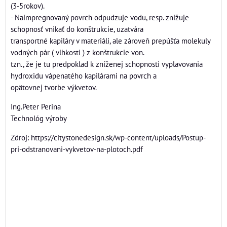
(3-5rokov).
- Naimpregnovaný povrch odpudzuje vodu, resp. znižuje
schopnosť vnikať do konštrukcie, uzatvára
transportné kapiláry v materiáli, ale zároveň prepúšťa molekuly
vodných pár ( vlhkosti ) z konštrukcie von.
tzn., že je tu predpoklad k zníženej schopnosti vyplavovania
hydroxidu vápenatého kapilárami na povrch a
opätovnej tvorbe výkvetov.
Ing.Peter Perina
Technológ výroby
Zdroj: https://citystonedesign.sk/wp-content/uploads/Postup-
pri-odstranovani-vykvetov-na-plotoch.pdf