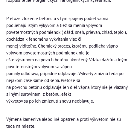
Pretože zloženie betónu a s tým spojený podiel vápna
podliehajú istým výkyvom a tiež sa menia vplyvom
poveternostných podmienok ( dážď, sneh, prievan, chlad, teplo ),
dochádza k fenoménu vykvitania viac či
menej viditeľne. Chemický proces, ktorému podlieha vápno
vplyvom poveternostných podmienok nie je
ešte výstupom na povrch betónu ukončený. Vďaka dažďu a iným
poveternostným vplyvom sa vápno
pomaly odbúrava, prípadne odplavuje. Výkvety zmiznú teda po
nejakom čase samé od seba. Pretože sa
na povrchu betónu odplavuje len diel vápna, ktorý nie je viazaný
s inými surovinami z betónu, efekt
výkvetov sa po ich zmiznutí znovu neobjavuje.
Výmena kameniva alebo iné opatrenia proti výkvetom nie sú
teda na mieste.