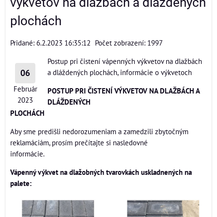
výkvetov na dlažbách a dláždených
plochách
Pridané: 6.2.2023 16:35:12
Počet zobrazení: 1997
Postup pri čistení vápenných výkvetov na dlažbách
06
a dláždených plochách, informácie o výkvetoch
Február
POSTUP PRI ČISTENÍ VÝKVETOV NA DLAŽBÁCH A
2023
DLÁŽDENÝCH
PLOCHÁCH
Aby sme predišli nedorozumeniam a zamedzili zbytočným
reklamáciám, prosím prečítajte si nasledovné
informácie.
Vápenný výkvet na dlažobných tvarovkách uskladnených na
palete: