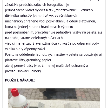
zákal. Na predchádzajúcich fotografiách je
jednoznačne vidieť výkvet a tzv. „mriežkovanie" – vzniká v
dôsledku toho, že jednotlivé vrstvy výrobkov sú
mechanicky chránené voči poškriabaniu a oderu sieťovinou,
ktorá na jednej strane chráni povrch výrobku
pred poškriabaním, prevzdušňuje jednotlivé vrstvy na palete, ale
na druhej strane v niektorých častiach
viac či menej zadržiava vzlínajúcu vlhkosť a po odparení vody
vzniká biely vápenný zákal.
Pozn.: na oddelenie jednotlivých vrstiev v palete sa používajú aj
plastové lišty, granuláty, papier
ale aj penové pásy (viac či menej majú tiež ochranný a
prevzdušňovací účinok).
POUŽITÉ NÁRADIE: