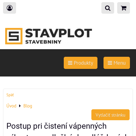
Produkty
Menu
Späť
Úvod
Blog
Vytlačiť stránku
Postup pri čistení vápenných