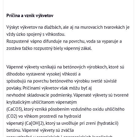
Príčina a vznik výkvetov
Výskyt výkvetov na dlažbách, ale aj na murovacích tvarovkách je
vždy úzko spojený s vlhkosťou.
Rozpustené vápno difunduje na povrchu, voda sa vyparuje a
zostáva ťažko rozpustný biely vápenný zákal.
Vápenné výkvety vznikajú na betónových výrobkoch, ktoré sú
dlhodobo vystavené vysokej vlhkosti a
spôsobujú na povrchu betónového výrobku svetlé súvislé
povlaky. Príčinami výkvetov však môžu byť aj
nevhodné skladovacie podmienky. Vápenaté výkvety sú tvorené
kryštalickým uhličitanom vápenatým
(CaCO3), ktorý vzniká pôsobením vzdušného oxidu uhličitého
(CO2) vo vlhkom prostredí na hydroxid
vápenatý (Ca[OH]2), ktorý sa uvoľňuje pri zrení (hydratácii)
betónu. Vápenné výkvety sú zväčša
rozpustiteľné v organických i anorganických kyselinách.