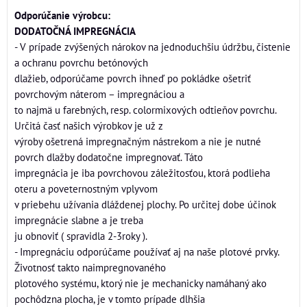
Odporúčanie výrobcu:
DODATOČNÁ IMPREGNÁCIA
- V prípade zvýšených nárokov na jednoduchšiu údržbu, čistenie
a ochranu povrchu betónových
dlažieb, odporúčame povrch ihneď po pokládke ošetriť
povrchovým náterom – impregnáciou a
to najmä u farebných, resp. colormixových odtieňov povrchu.
Určitá časť našich výrobkov je už z
výroby ošetrená impregnačným nástrekom a nie je nutné
povrch dlažby dodatočne impregnovať. Táto
impregnácia je iba povrchovou záležitosťou, ktorá podlieha
oteru a poveternostným vplyvom
v priebehu užívania dláždenej plochy. Po určitej dobe účinok
impregnácie slabne a je treba
ju obnoviť ( spravidla 2-3roky ).
- Impregnáciu odporúčame používať aj na naše plotové prvky.
Životnosť takto naimpregnovaného
plotového systému, ktorý nie je mechanicky namáhaný ako
pochôdzna plocha, je v tomto prípade dlhšia