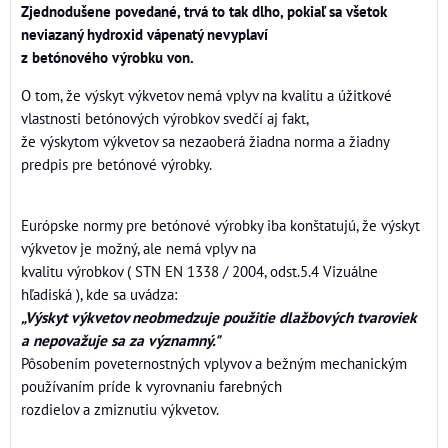
Zjednodušene povedané, trvá to tak dlho, pokiaľ sa všetok
neviazaný hydroxid vápenatý nevyplaví
z betónového výrobku von.
O tom, že výskyt výkvetov nemá vplyv na kvalitu a úžitkové
vlastnosti betónových výrobkov svedčí aj fakt,
že výskytom výkvetov sa nezaoberá žiadna norma a žiadny
predpis pre betónové výrobky.
Európske normy pre betónové výrobky iba konštatujú, že výskyt
výkvetov je možný, ale nemá vplyv na
kvalitu výrobkov ( STN EN 1338 / 2004, odst.5.4 Vizuálne
hľadiská ), kde sa uvádza:
„Výskyt výkvetov neobmedzuje použitie dlažbových tvaroviek
a nepovažuje sa za významný."
Pôsobením poveternostných vplyvov a bežným mechanickým
používaním príde k vyrovnaniu farebných
rozdielov a zmiznutiu výkvetov.